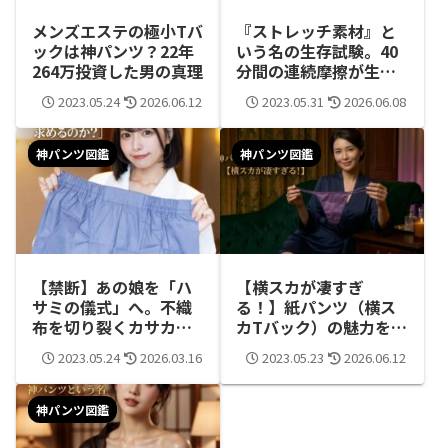
メンズエステの極小Tバ
『ストレッチ素材』と
ックは神パンツ？22年
いう名の生存試験。40
264万投資した男の真理
分間の連続摩擦が生む
「アガガガガ」の境界
2023.05.24
2026.06.12
2023.05.31
2026.06.08
線。
神パンツ図鑑
神パンツ図鑑
【禁断】あの娘を「ハ
【横スカが凄すぎ
サミの儀式」へ。不織
る！】紙パンツ（横ス
布を切り裂くカサカサ
カTバック）の魅力を徹
音に、理想の顔を重ね
底レビュー！紙パンツ
2023.05.24
2026.03.16
2023.05.23
2026.06.12
る魔法。
（神パンツ） 横スカT
バック
神パンツ図鑑