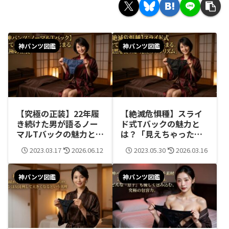
神パンツ図鑑
神パンツ図鑑
【究極の正装】22年履
【絶滅危惧種】スライ
き続けた男が語るノー
ド式Tバックの魅力と
マルTバックの魅力と真
は？「見えちゃった
理
感」を演出する魔法の
2023.03.17
2026.06.12
2023.05.30
2026.03.16
アイテム
神パンツ図鑑
神パンツ図鑑