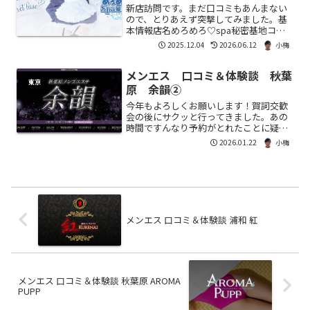
新店訪問です。まだ口コミもあんまない
ので、とりあえず突撃してみました。基
本情報店名めろめろ♡spa秘密基地コス
ト70分 15,000円90分 18,000円オプショ
2025.12.04
2026.06.12
小梅
ンめろめろブースト 5,000円 DP+衣装
チェンジ（BD）めろめろMAX ...
メンエス 口コミ＆体験談 秋葉
東京
原 余韻②
今年もよろしくお願いします！賀詞交歓
会の後にサクッと行ってきました。あの
時間ですんなり予約がとれたことに疑問
を持つべきでした・・・。基本情報店名
2026.01.22
小梅
余韻コスト70分：18,000円90分 ：15,000
円120分 ：20,000円オプション 衣...
メンエス 口コミ＆体験談 浦和 紅
メンエス 口コミ＆体験談 秋葉原 AROMA
PUPP