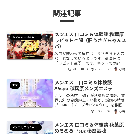
関連記事
メンエス 口コミ＆体験談 秋葉原
メンエス 口コミ＆体験談
ラビット空間（旧うさぎちゃんス
パ）
名前が変わって現在は「うさぎちゃんス
パ」となっているようです。※現在は
「ラビット空間」です。ネットでの評判
も良いし、行ってみたいお店の１つでし
2025.10.24
2026.05.27
小梅
た。タイミングが合ってお邪魔してきま
した。基本情報店名ラビット空間（旧う
メンエス 口コミ＆体験談
さぎちゃんスパ）コスト70...
東京
A5spa 秋葉原メンズエステ
五反田の名店「A5」が秋葉原に降臨。業
界22年の変態紳士・小梅が、話題の特オ
プ「NBT（ノーブラTシャツ）」を徹底解
析。うつぶせから仰向け、そして「ちん
2026.03.24
小梅
こだけずるい」と叫ばざるを得なかった
ロデオの深淵までを完全実況。秋葉原の
メンエス 口コミ＆体験談 秋葉原
喧騒を忘れさせる極上の没入体験を、今
メンエス 口コミ＆体験談
ここに総括する。
めろめろ♡spa秘密基地