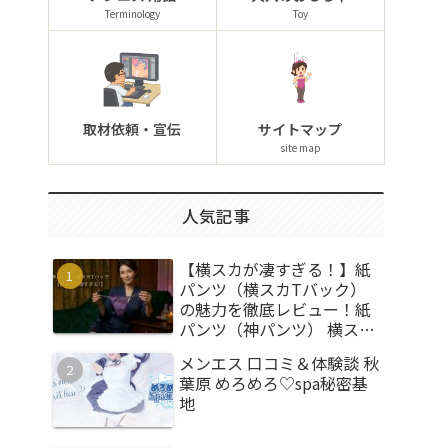
Terminology
Toy
取材依頼・宣伝
サイトマップ
site map
人気記事
【横スカが凄すぎる！】紙
パンツ（横スカTバック）
の魅力を徹底レビュー！紙
パンツ（神パンツ） 横スカ
Tバック
メンエス 口コミ＆体験談 秋
葉原 めろめろ♡spa秘密基
地