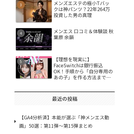
メンズエステの極小Tバッ
クは神パンツ？22年264万
投資した男の真理
メンエス 口コミ＆体験談 秋
葉原 余韻
【理想を現実に】
FaceSwitchは銀行振込
OK！手順から「自分専用の
あの子」を作る方法まで徹
底解説
最近の投稿
【GA4分析済】本能が選ぶ「神メンエス動
画」50選：第11弾〜第15弾まとめ