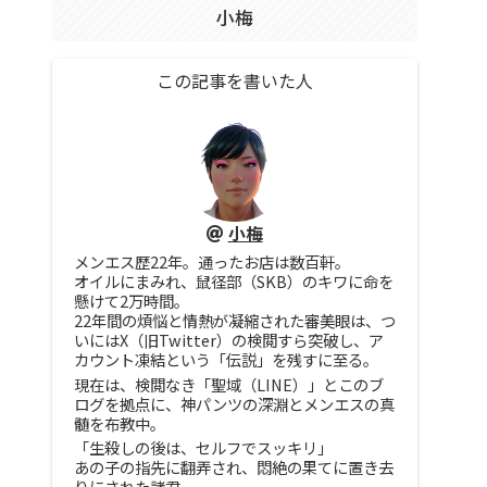
小梅
この記事を書いた人
小梅
メンエス歴22年。通ったお店は数百軒。
オイルにまみれ、鼠径部（SKB）のキワに命を
懸けて2万時間。
22年間の煩悩と情熱が凝縮された審美眼は、つ
いにはX（旧Twitter）の検閲すら突破し、ア
カウント凍結という「伝説」を残すに至る。
現在は、検閲なき「聖域（LINE）」とこのブ
ログを拠点に、神パンツの深淵とメンエスの真
髄を布教中。
「生殺しの後は、セルフでスッキリ」
あの子の指先に翻弄され、悶絶の果てに置き去
りにされた諸君。