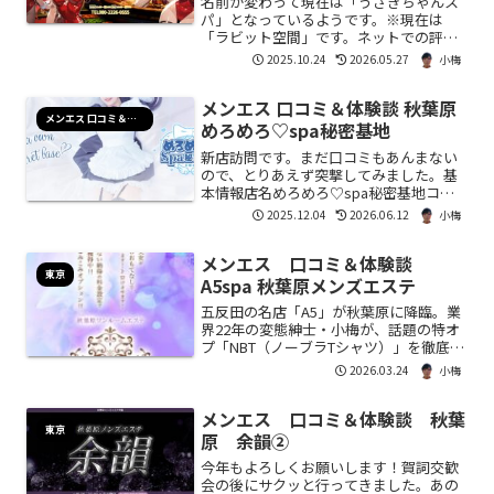
名前が変わって現在は「うさぎちゃんス
パ」となっているようです。※現在は
「ラビット空間」です。ネットでの評判
も良いし、行ってみたいお店の１つでし
2025.10.24
2026.05.27
小梅
た。タイミングが合ってお邪魔してきま
した。基本情報店名ラビット空間（旧う
メンエス 口コミ＆体験談 秋葉原
さぎちゃんスパ）コスト70...
メンエス 口コミ＆体験談
めろめろ♡spa秘密基地
新店訪問です。まだ口コミもあんまない
ので、とりあえず突撃してみました。基
本情報店名めろめろ♡spa秘密基地コス
ト70分 15,000円90分 18,000円オプショ
2025.12.04
2026.06.12
小梅
ンめろめろブースト 5,000円 DP+衣装
チェンジ（BD）めろめろMAX ...
メンエス 口コミ＆体験談
東京
A5spa 秋葉原メンズエステ
五反田の名店「A5」が秋葉原に降臨。業
界22年の変態紳士・小梅が、話題の特オ
プ「NBT（ノーブラTシャツ）」を徹底解
析。うつぶせから仰向け、そして「ちん
2026.03.24
小梅
こだけずるい」と叫ばざるを得なかった
ロデオの深淵までを完全実況。秋葉原の
メンエス 口コミ＆体験談 秋葉
喧騒を忘れさせる極上の没入体験を、今
東京
ここに総括する。
原 余韻②
今年もよろしくお願いします！賀詞交歓
会の後にサクッと行ってきました。あの