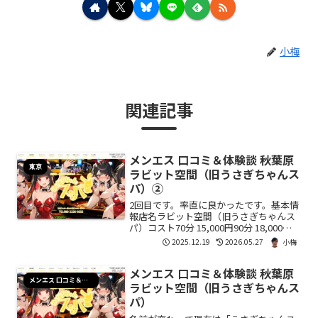
小梅
関連記事
メンエス 口コミ＆体験談 秋葉原
東京
ラビット空間（旧うさぎちゃんス
パ）②
2回目です。率直に良かったです。基本情
報店名ラビット空間（旧うさぎちゃんス
パ）コスト70分 15,000円90分 18,000円
オプションMB 5,000円洗体 2,000円受
2025.12.19
2026.05.27
小梅
付対応TELLINEWEB予約立地秋葉原駅 昭
和通り口 徒歩5分...
メンエス 口コミ＆体験談 秋葉原
メンエス 口コミ＆体験談
ラビット空間（旧うさぎちゃんス
パ）