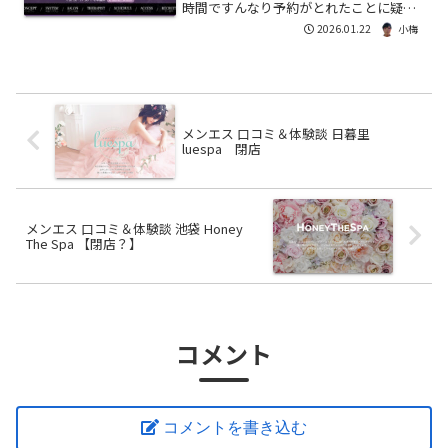
時間ですんなり予約がとれたことに疑問
を持つべきでした・・・。基本情報店名
2026.01.22
小梅
余韻コスト70分：18,000円90分 ：15,000
円120分 ：20,000円オプション 衣...
メンエス 口コミ＆体験談 日暮里
luespa 閉店
メンエス 口コミ＆体験談 池袋 Honey
The Spa 【閉店？】
コメント
コメントを書き込む