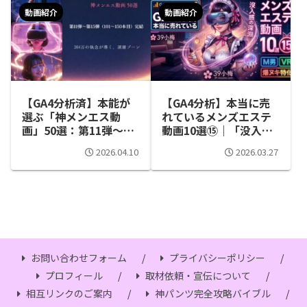
動画紹介
動画紹介
【GA4分析済】本能が
【GA4分析】本当に売
選ぶ「神メンエス動
れているメンズエステ
画」50選：第11弾〜第
動画10選⑮｜「没入感
15弾まとめ
の深淵」とM男専門・
2026.04.10
2026.03.27
VRメイドの衝撃
お問い合わせフォーム
プライバシーポリシー
プロフィール
取材依頼・宣伝について
相互リンクのご案内
神パンツ完全攻略バイブル