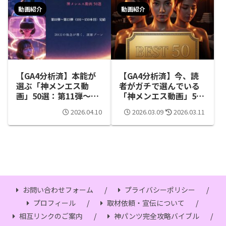
動画紹介
動画紹介
【GA4分析済】本能が
【GA4分析済】今、読
選ぶ「神メンエス動
者がガチで選んでいる
画」50選：第11弾〜第
「神メンエス動画」50
15弾まとめ
選：第1弾〜第5弾まと
2026.04.10
2026.03.09
2026.03.11
め
お問い合わせフォーム
プライバシーポリシー
プロフィール
取材依頼・宣伝について
相互リンクのご案内
神パンツ完全攻略バイブル