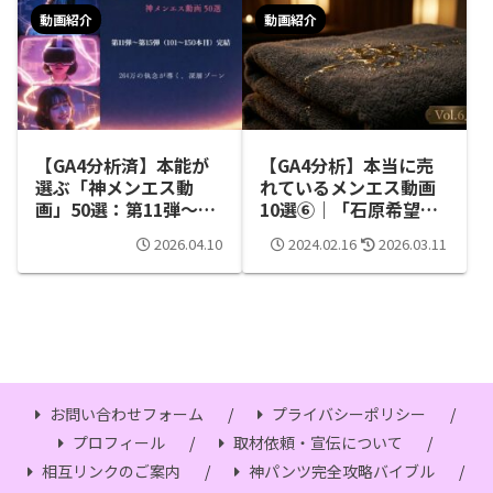
動画紹介
動画紹介
【GA4分析済】本能が
【GA4分析】本当に売
選ぶ「神メンエス動
れているメンエス動画
画」50選：第11弾〜第
10選⑥｜「石原希望」
15弾まとめ
と「パンツ越し」の背
2026.04.10
2024.02.16
2026.03.11
徳、VR没入体験10選
お問い合わせフォーム
プライバシーポリシー
プロフィール
取材依頼・宣伝について
相互リンクのご案内
神パンツ完全攻略バイブル